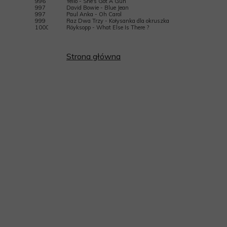
996
Yello - She's Got A Gun
997
David Bowie - Blue Jean
997
Paul Anka - Oh Carol
999
Raz Dwa Trzy - Kołysanka dla okruszka
1000
Röyksopp - What Else Is There ?
Strona główna