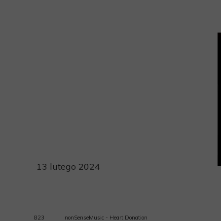
Polska
https://radionatak.com/lib/zwmauw/Magdalena-
Makaranczyk-Switanie-lbrv59dk.mp4
13 lutego 2024
823
nonSenseMusic - Heart Donation