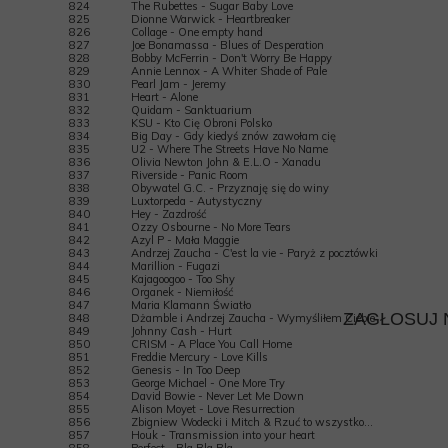
824
The Rubettes - Sugar Baby Love
825
Dionne Warwick - Heartbreaker
826
Collage - One empty hand
827
Joe Bonamassa - Blues of Desperation
828
Bobby McFerrin - Don't Worry Be Happy
829
Annie Lennox - A Whiter Shade of Pale
830
Pearl Jam - Jeremy
831
Heart - Alone
832
Quidam - Sanktuarium
833
KSU - Kto Cię Obroni Polsko
834
Big Day - Gdy kiedyś znów zawołam cię
835
U2 - Where The Streets Have No Name
836
Olivia Newton John & E.L.O - Xanadu
837
Riverside - Panic Room
838
Obywatel G.C. - Przyznaję się do winy
839
Luxtorpeda - Autystyczny
840
Hey - Zazdrość
841
Ozzy Osbourne - No More Tears
842
Azyl P - Mała Maggie
843
Andrzej Zaucha - C'est la vie - Paryż z pocztówki
844
Marillion - Fugazi
845
Kajagoogoo - Too Shy
846
Organek - Niemiłość
847
Maria Klamann Światło
ZAGŁOSUJ 
848
Dżamble i Andrzej Zaucha - Wymyśliłem Ciebie
849
Johnny Cash - Hurt
850
CRISM - A Place You Call Home
851
Freddie Mercury - Love Kills
852
Genesis - In Too Deep
853
George Michael - One More Try
854
David Bowie - Never Let Me Down
855
Alison Moyet - Love Resurrection
856
Zbigniew Wodecki i Mitch & Rzuć to wszystko…
857
Houk - Transmission into your heart