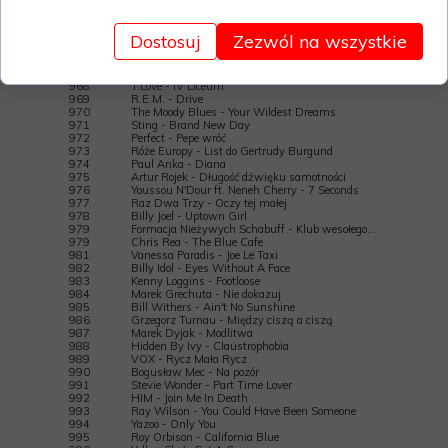
962
ZZ Top & John Lee Hooker - Boom boom boom
963
Perfect - Żywy stąd nie wyjdzie nikt
963
Malcolm McLaren & Catherine Deneuve - Paris...
Dostosuj
Zezwól na wszystkie
965
Ive Mendes - If you leave me now
966
Freddie Mercury &M. Jackson - There Must Be…
967
Toto - Rosanna
968
T.Love - IV Liceum
969
R.E.M. - Drive
970
The Moody Blues - Your Wildest Dreams
971
Sting - Brand New Day
972
Perfect - Pepe wróć
973
Róże Europy - List do Gertrudy Burgund
974
Paul Anka - Diana
975
Artur Rojek - Długość dźwięku samotności
976
Youssou N'Dour ft. Neneh Cherry - 7 Seconds
977
Raz Dwa Trzy - Oczy tej małej
978
Billy Joel - Uptown Girl
979
Formacja Nieżywych Schabuff - Klub wesołego…
979
Chris Rea - The Blue Cafe
981
Vanessa Paradis - Joe Le Taxi
982
Billy Idol - Eyes Without A Face
983
Kenny Loggins - Footloose
984
Marek Grechuta - Nie dokazuj
985
Bill Withers - Ain't No Sunshine
986
Grzegorz Turnau - Między ciszą a ciszą
987
Marek Dyjak - Modlitwa
988
Hidden By Ivy - Claustrophobia
989
VOX - Rycz Mała Rycz
990
Bogusław Mec - Na pozór
991
Stevie Wonder - Part Time Lover
992
HIM - Join Me In Death
993
Ray Wilson - You Could Have Been Someone
994
Yazoo - Only You
995
Roy Orbison - California Blue