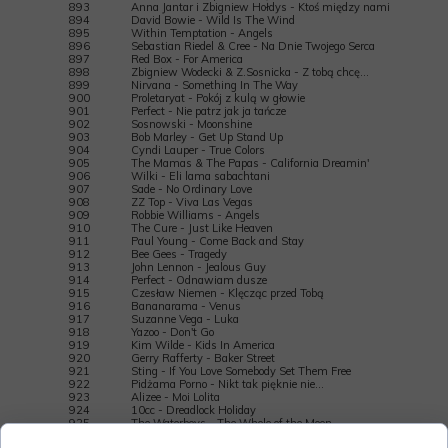
893
Anna Jantar i Zbigniew Hołdys - Ktoś między nami
894
David Bowie - Wild Is The Wind
895
Within Temptation - Angels
896
Sebastian Riedel & Cree - Na Dnie Twojego Serca
897
Red Box - For America
898
Zbigniew Wodecki & Z.Sosnicka - Z tobą chcę…
899
Nirvana - Something In The Way
900
Proletaryat - Pokój z kulą w głowie
901
Perfect - Nie patrz jak ja tańcze
902
Sosnowski - Moonshine
903
Bob Marley - Get Up Stand Up
904
Cyndi Lauper - True Colors
905
The Mamas & The Papas - California Dreamin'
906
Wilki - Eli lama sabachtani
907
Sade - No Ordinary Love
908
ZZ Top - Viva Las Vegas
909
Robbie Williams - Angels
910
The Cure - Just Like Heaven
911
Paul Young - Come Back and Stay
912
Bee Gees - Tragedy
913
John Lennon - Jealous Guy
914
Perfect - Odnawiam dusze
915
Czesław Niemen - Klęcząc przed Tobą
916
Bananarama - Venus
917
Suzanne Vega - Luka
918
Yazoo - Don't Go
919
Kim Wilde - Kids In America
920
Gerry Rafferty - Baker Street
921
Sting - If You Love Somebody Set Them Free
922
Pidżama Porno - Nikt tak pięknie nie…
923
Alizee - Moi Lolita
924
10cc - Dreadlock Holiday
925
The Waterboys - The Whole of the Moon
926
Thin Lizzy - Still In Love With You