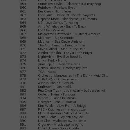
858
Perfect - Bla Bla Bla
859
Stanisław Soyka - Tolerancja (Na miły Bóg)
860
Rainbow - Rainbow Eyes
861
Bee Gees - Night Fever
862
Pearl Jam - Dance Of The Clairvoyants
863
Depeche Mode - Blasphemous Rumours
864
U2 - Love Comes Tumbling
865
Amy Winehouse - Back To Black
866
Lao Che - Wojenka
867
Małgorzata Ostrowska - Mister of America
868
Maanam - Się Ściemnia
869
Maanam - Bez Ciebie Umieram
870
The Alan Parsons Project - Time
871
Mike Oldfield - Man In The Rain
872
Aretha Franklin - I Say a Little Prayer
873
Nightwish - Bye Bye Beautiful
874
Linkin Park - Numb
875
Janis Joplin - Mercedes-benz
876
Demis Russos - Goodbye my love
877
TSA - Kocica
878
Orchestral Manoeuvres In The Dark - Maid Of...
879
OBRASQi - Dopowiedzenia
880
Alice In Chains - Would?
881
Kraftwerk - Das Model
882
Raz Dwa Trzy - Jutro możemy być szczęśliwi
883
Cocteau Twins - Pandora
884
Wham! - Last Christmas
885
Grzegorz Turnau - Bracka
886
Kim Wilde - View From A Bridge
887
RSC - Kradniesz mi moją duszę
888
Maria Klamann - Silence About Us
889
Lionel Richie - Say You Say Me
890
Lao Che - Hydropiekłowstąpienie
891
Organek - Mississippi w ogniu
892
David Bowie - Space Oddity