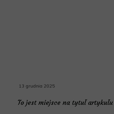
Polska
https://radionatak.com/lib/zwmauw/Magdalena-
Makaranczyk-Switanie-lbrv59dk.mp4
13 grudnia 2025
To jest miejsce na tytuł artykułu